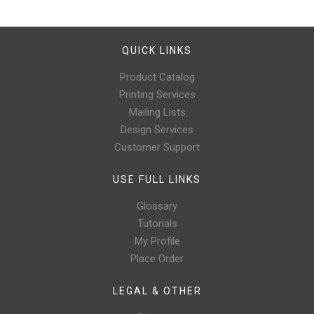
QUICK LINKS
Product Catalog
Printing Services
Mailing Lists
Design Services
Customer Support
USE FULL LINKS
Glossary
Tutorials
My Profile
Place Order
LEGAL & OTHER