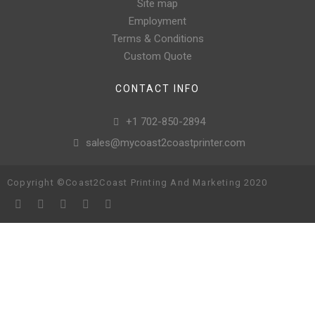
Site map
Employment
Terms & Conditions
Custom Quote
CONTACT INFO
+1 702-850-2894
sales@mycoast2coastprinter.com
Copyright ©Coast2Coast Printing And Marketing 2020