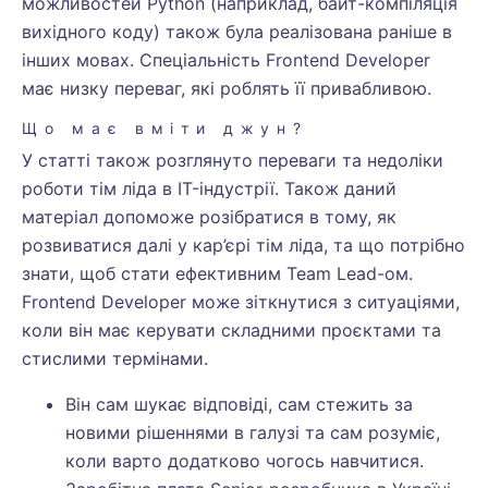
можливостей Python (наприклад, байт-компіляція
вихідного коду) також була реалізована раніше в
інших мовах. Спеціальність Frontend Developer
має низку переваг, які роблять її привабливою.
Що має вміти джун?
У статті також розглянуто переваги та недоліки
роботи тім ліда в IT-індустрії. Також даний
матеріал допоможе розібратися в тому, як
розвиватися далі у кар’єрі тім ліда, та що потрібно
знати, щоб стати ефективним Team Lead-ом.
Frontend Developer може зіткнутися з ситуаціями,
коли він має керувати складними проєктами та
стислими термінами.
Він сам шукає відповіді, сам стежить за
новими рішеннями в галузі та сам розуміє,
коли варто додатково чогось навчитися.