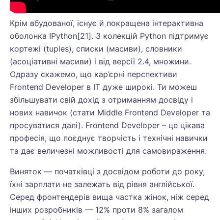
Крім вбудованої, існує й покращена інтерактивна
оболонка IPython[21]. З колекцій Python підтримує
кортежі (tuples), списки (масиви), словники
(асоціативні масиви) і від версії 2.4, множини.
Одразу скажемо, що кар’єрні перспективи
Frontend Developer в IT дуже широкі. Ти можеш
збільшувати свій дохід з отриманням досвіду і
нових навичок (стати Middle Frontend Developer та
просуватися далі). Frontend Developer – це цікава
професія, що поєднує творчість і технічні навички
та дає величезні можливості для самовираження.
Виняток — початківці з досвідом роботи до року,
їхні зарплати не залежать від рівня англійської.
Серед фронтендерів вища частка жінок, ніж серед
інших розробників — 12% проти 8% загалом