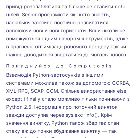
привід розслаблятися та більше не ставити собі
цілей. Senior програмісти як ніхто знають,
наскільки важливо постійно розвиватися,
освоюючи нові й нові горизонти. Вони ніколи не
обмежуються одним набором інструментів, адже
в прагненні оптимізації робочого процесу так чи
інакше доводиться звертатися до чогось нового.
Приєднуйся до Computools
Взаємодія Python-застосунків з іншими
системами можлива також за допомогою CORBA,
XML-RPC, SOAP, COM. Спільне використання else,
except і finally стало можливо тільки починаючи з
Python 2.5. Інформація про поточний виняток
завжди доступна через sys.exc_info(). Крім
значення винятку, Python також зберігає стан
стеку аж до точки збудження винятку — так