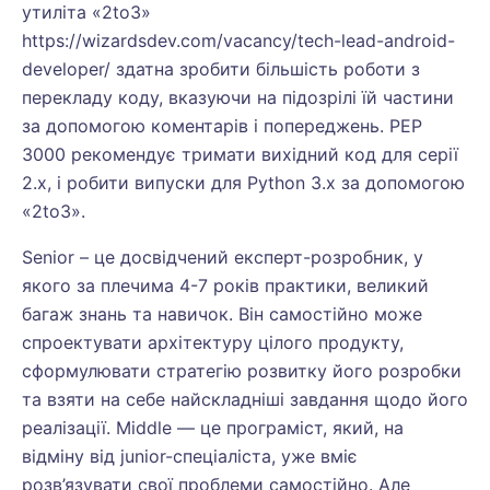
утиліта «2to3»
https://wizardsdev.com/vacancy/tech-lead-android-
developer/
здатна зробити більшість роботи з
перекладу коду, вказуючи на підозрілі їй частини
за допомогою коментарів і попереджень. PEP
3000 рекомендує тримати вихідний код для серії
2.x, і робити випуски для Python 3.x за допомогою
«2to3».
Senior – це досвідчений експерт-розробник, у
якого за плечима 4-7 років практики, великий
багаж знань та навичок. Він самостійно може
спроектувати архітектуру цілого продукту,
сформулювати стратегію розвитку його розробки
та взяти на себе найскладніші завдання щодо його
реалізації. Middle — це програміст, який, на
відміну від junior-спеціаліста, уже вміє
розв’язувати свої проблеми самостійно. Але