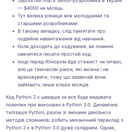
Заробітна плата Senior-розробника в Україні
— $4000 на місяць.
Тут велика різниця між молодшими та
старшими розробниками.
В такому випадку, слід пам’ятати про
подвійне навантаження від навчання.
Коли доходить до кодування, ви повинні
навчитися писати простий код.
Іноді перед Юніором йде стажист чи інтерн,
але це тимчасові ранги, які можна і не
враховувати, тому що зазвичай вони
займають лише кілька місяців.
Код Python 2.x швидше за все буде видавати
помилки при виконанні в Python 3.0. Динамічна
типізація Python, разом зі змінами декількох
методів словників, робить механічний переклад з
Python 2.x в Python 3.0 дуже складним. Однак,