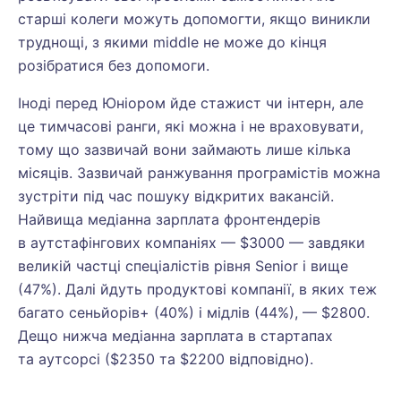
старші колеги можуть допомогти, якщо виникли
труднощі, з якими middle не може до кінця
розібратися без допомоги.
Іноді перед Юніором йде стажист чи інтерн, але
це тимчасові ранги, які можна і не враховувати,
тому що зазвичай вони займають лише кілька
місяців. Зазвичай ранжування програмістів можна
зустріти під час пошуку відкритих вакансій.
Найвища медіанна зарплата фронтендерів
в аутстафінгових компаніях — $3000 — завдяки
великій частці спеціалістів рівня Senior і вище
(47%). Далі йдуть продуктові компанії, в яких теж
багато сеньйорів+ (40%) і мідлів (44%), — $2800.
Дещо нижча медіанна зарплата в стартапах
та аутсорсі ($2350 та $2200 відповідно).