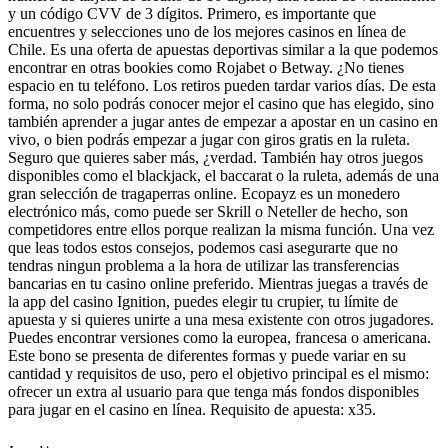
y un código CVV de 3 dígitos. Primero, es importante que
encuentres y selecciones uno de los mejores casinos en línea de
Chile. Es una oferta de apuestas deportivas similar a la que podemos
encontrar en otras bookies como Rojabet o Betway. ¿No tienes
espacio en tu teléfono. Los retiros pueden tardar varios días. De esta
forma, no solo podrás conocer mejor el casino que has elegido, sino
también aprender a jugar antes de empezar a apostar en un casino en
vivo, o bien podrás empezar a jugar con giros gratis en la ruleta.
Seguro que quieres saber más, ¿verdad. También hay otros juegos
disponibles como el blackjack, el baccarat o la ruleta, además de una
gran selección de tragaperras online. Ecopayz es un monedero
electrónico más, como puede ser Skrill o Neteller de hecho, son
competidores entre ellos porque realizan la misma función. Una vez
que leas todos estos consejos, podemos casi asegurarte que no
tendras ningun problema a la hora de utilizar las transferencias
bancarias en tu casino online preferido. Mientras juegas a través de
la app del casino Ignition, puedes elegir tu crupier, tu límite de
apuesta y si quieres unirte a una mesa existente con otros jugadores.
Puedes encontrar versiones como la europea, francesa o americana.
Este bono se presenta de diferentes formas y puede variar en su
cantidad y requisitos de uso, pero el objetivo principal es el mismo:
ofrecer un extra al usuario para que tenga más fondos disponibles
para jugar en el casino en línea. Requisito de apuesta: x35.