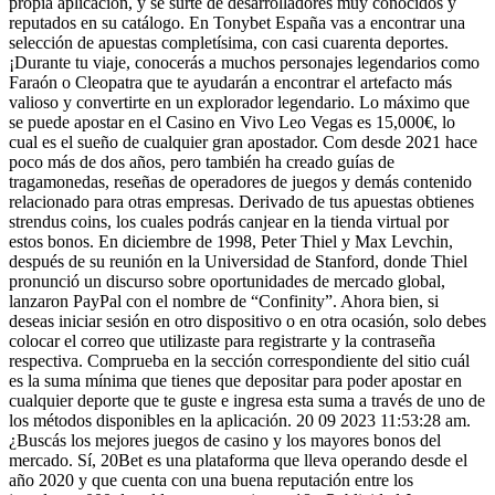
propia aplicación, y se surte de desarrolladores muy conocidos y
reputados en su catálogo. En Tonybet España vas a encontrar una
selección de apuestas completísima, con casi cuarenta deportes.
¡Durante tu viaje, conocerás a muchos personajes legendarios como
Faraón o Cleopatra que te ayudarán a encontrar el artefacto más
valioso y convertirte en un explorador legendario. Lo máximo que
se puede apostar en el Casino en Vivo Leo Vegas es 15,000€, lo
cual es el sueño de cualquier gran apostador. Com desde 2021 hace
poco más de dos años, pero también ha creado guías de
tragamonedas, reseñas de operadores de juegos y demás contenido
relacionado para otras empresas. Derivado de tus apuestas obtienes
strendus coins, los cuales podrás canjear en la tienda virtual por
estos bonos. En diciembre de 1998, Peter Thiel y Max Levchin,
después de su reunión en la Universidad de Stanford, donde Thiel
pronunció un discurso sobre oportunidades de mercado global,
lanzaron PayPal con el nombre de “Confinity”. Ahora bien, si
deseas iniciar sesión en otro dispositivo o en otra ocasión, solo debes
colocar el correo que utilizaste para registrarte y la contraseña
respectiva. Comprueba en la sección correspondiente del sitio cuál
es la suma mínima que tienes que depositar para poder apostar en
cualquier deporte que te guste e ingresa esta suma a través de uno de
los métodos disponibles en la aplicación. 20 09 2023 11:53:28 am.
¿Buscás los mejores juegos de casino y los mayores bonos del
mercado. Sí, 20Bet es una plataforma que lleva operando desde el
año 2020 y que cuenta con una buena reputación entre los