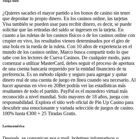
Juega bien
¿Quieres sacarles el mayor partido a los bonos de casino sin tener
que depositar tu propio dinero. En los casinos online, las tarjetas
Visa también se pueden usar para recibir dinero, es decir, se puede
solicitar que las retiradas del saldo se ingresen en la tarjeta. En
cuanto a las ruletas de los casinos físicos o de los casinos online con
crupier en vivo, los resultados vienen determinados por el giro de
una bola en la rueda de la ruleta. Con 10 años de experiencia en el
mundo de los casinos online, Marco busca compartir todo lo que
sabe con los lectores de Cueva Casinos. De cualquier modo, para
comenzar a utilizar MasterCard, debes seguir el proceso de apertura
de una cuenta bancaria requerido por la entidad financiera de tu
preferencia. Es un método rápido y seguro para agregar y quitar
dinero real de una cuenta de juego en línea cuando sea necesario. Al
hacer apuestas en vivo en 20Bet podrás ver las estadísticas más
resaltantes de todo el partido. PayPal es el monedero virtual más
reconocido a nivel mundial. Solo mayores de 18 años, juega con
responsabilidad. Explora el sitio web oficial de Pin Up Casino para
descubrir una emocionante y variada selección de juegos de casino.
100% hasta €300 + 25 Tiradas Gratis.
Latinoamérica
Después, se comunican por e mail, boletines informativos o