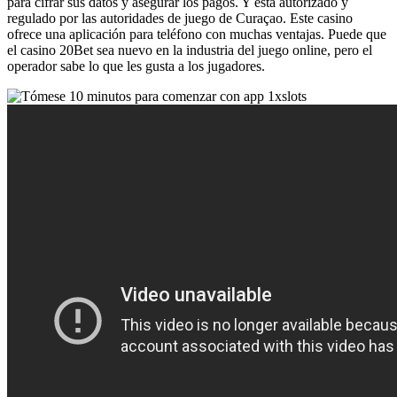
para cifrar sus datos y asegurar los pagos. Y está autorizado y
regulado por las autoridades de juego de Curaçao. Este casino
ofrece una aplicación para teléfono con muchas ventajas. Puede que
el casino 20Bet sea nuevo en la industria del juego online, pero el
operador sabe lo que les gusta a los jugadores.